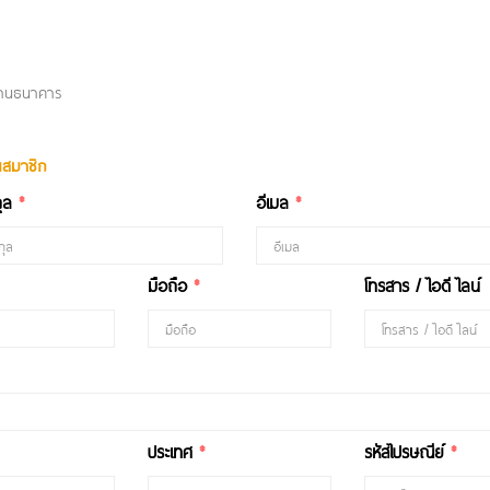
ผ่านธนาคาร
ป็นสมาชิก
กุล
*
อีเมล
*
มือถือ
*
โทรสาร / ไอดี ไลน์
ประเทศ
*
รหัสไปรษณีย์
*