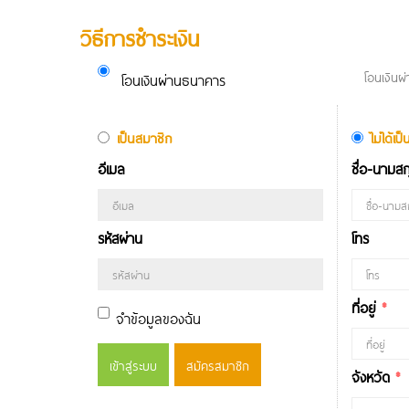
วิธีการชำระเงิน
โอนเงิน
โอนเงินผ่านธนาคาร
เป็นสมาชิก
ไม่ได้เ
อีเมล
ชื่อ-นามส
รหัสผ่าน
โทร
ที่อยู่
*
จำข้อมูลของฉัน
เข้าสู่ระบบ
สมัครสมาชิก
จังหวัด
*