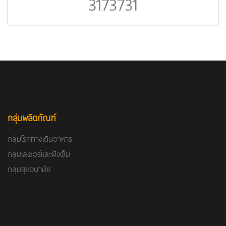
3173731
กลุ่มผลิตภัณฑ์
กลุ่มโรคทางเดินอาหาร
กลุ่มเลเซอร์และฝังเข็ม
กลุ่มสุขอนามัย