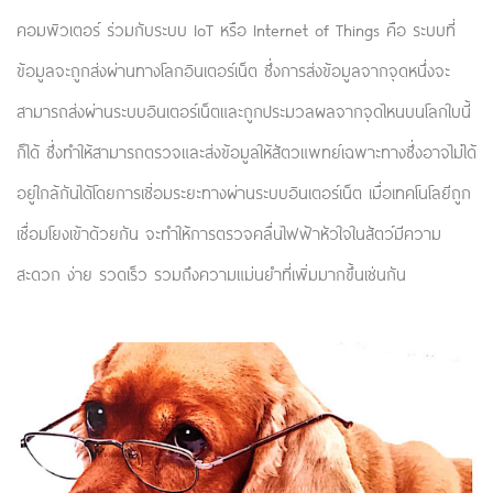
คอมพิวเตอร์ ร่วมกับระบบ IoT หรือ Internet of Things คือ ระบบที่
ข้อมูลจะถูกส่งผ่านทางโลกอินเตอร์เน็ต ซึ่งการส่งข้อมูลจากจุดหนึ่งจะ
สามารถส่งผ่านระบบอินเตอร์เน็ตและถูกประมวลผลจากจุดไหนบนโลกใบนี้
ก็ได้ ซึ่งทำให้สามารถตรวจและส่งข้อมูลให้สัตวแพทย์เฉพาะทางซึ่งอาจไม่ได้
อยู่ใกล้กันได้โดยการเชิ่อมระยะทางผ่านระบบอินเตอร์เน็ต เมื่อเทคโนโลยีถูก
เชื่อมโยงเข้าด้วยกัน จะทำให้การตรวจคลื่นไฟฟ้าหัวใจในสัตว์มีความ
สะดวก ง่าย รวดเร็ว รวมถึงความแม่นยำที่เพิ่มมากขึ้นเช่นกัน