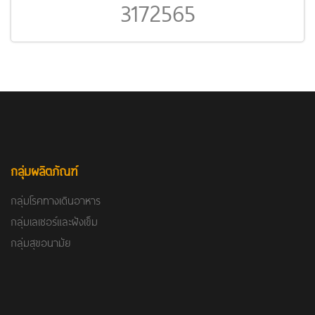
3172565
กลุ่มผลิตภัณฑ์
กลุ่มโรคทางเดินอาหาร
กลุ่มเลเซอร์และฝังเข็ม
กลุ่มสุขอนามัย