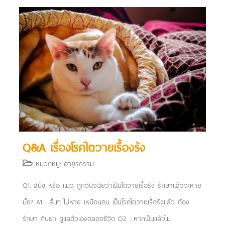
Q&A เรื่องโรคไตวายเรื้องรัง
หมวดหมู่:
อายุรกรรม
Q1: สุนัข หรือ แมว ถูกวินิจฉัยว่าเป็นไตวายเรื้อรัง รักษาแล้วจะหาย
มั้ย? A1 : สั้นๆ ไม่หาย เหมือนคน เป็นโรคไตวายเรื้อรังแล้ว ต้อง
รักษา กินยา ดูแลตัวเองตลอดชีวิต Q2 : หากเป็นแล้วไม่