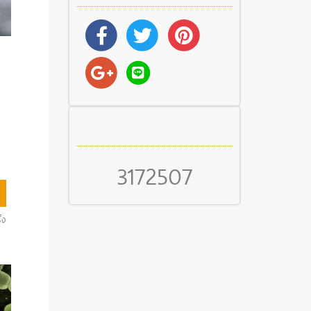
3172507
้ง