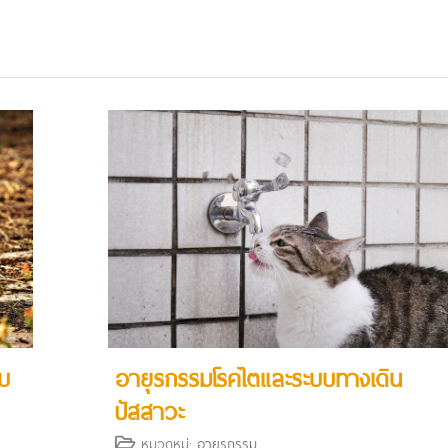
บ
อายุรกรรมโรคไตและระบบทางเดิน
ปัสสาวะ
หมวดหมู่:
อายุรกรรม