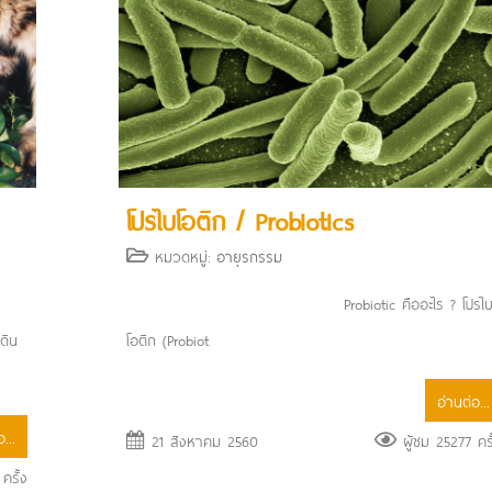
โปรไบโอติก / Probiotics
หมวดหมู่:
อายุรกรรม
Probiotic คืออะไร ? โปรไ
ดิน
โอติก (Probiot
อ่านต่อ...
...
21 สิงหาคม 2560
ผู้ชม 25277 ครั
ครั้ง